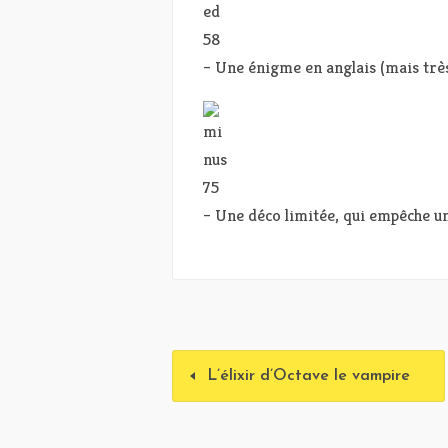
– Une énigme en anglais (mais très
– Une déco limitée, qui empêche 
L’élixir d’Octave le vampire