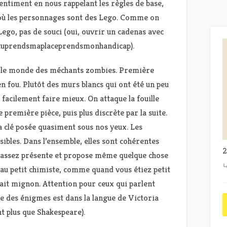
gentiment en nous rappelant les règles de base,
s où les personnages sont des Lego. Comme on
ego, pas de souci (oui, ouvrir un cadenas avec
situprendsmaplaceprendsmonhandicap).
ver le monde des méchants zombies. Première
en fou. Plutôt des murs blancs qui ont été un peu
acilement faire mieux. On attaque la fouille
 première pièce, puis plus discrète par la suite.
 clé posée quasiment sous nos yeux. Les
ibles. Dans l’ensemble, elles sont cohérentes
2
t assez présente et propose même quelque chose
 au petit chimiste, comme quand vous étiez petit
vait mignon. Attention pour ceux qui parlent
e des énigmes est dans la langue de Victoria
t plus que Shakespeare).