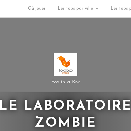
Où jouer
Les tops par ville
Les tops 
Fox in a Box
LE LABORATOIR
ZOMBIE