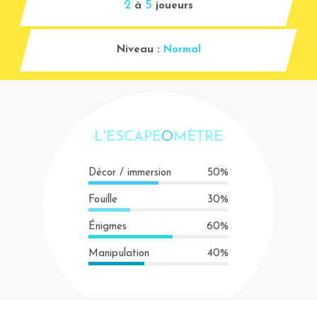
2
5
à
joueurs
Niveau :
Normal
L'ESCAPE
O
MÈTRE
Décor / immersion
50%
Fouille
30%
Énigmes
60%
Manipulation
40%