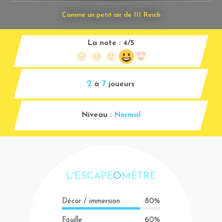
Comme un petit air de III Reich
La note :
4/5
2
7
à
joueurs
Niveau :
Normal
L'ESCAPE
O
MÈTRE
Décor / immersion
80%
Fouille
60%