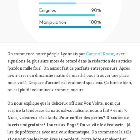
Énigmes
90%
Manipulation
100%
On commence notre périple Lyonnais par
Game of Room
, avec,
signalons-le, plusieurs mois de retard dans la rédaction des articles
(pardon mille fois). On aurait fait de parfaits entrepreneurs. Après
avoir errer un dimanche matin de marché pour trouver une place,
nous voilà. L’espace d’accueil est vraiment spacieux. Ça tombe bien,
on est plutôt volumineux comme joueurs.
On nous explique que le délicieux officier Von Vokte, nom qui
respire la tendresse du national-socialisme, nous a fait « venir ».
Nous, valeureux résistants.
Pour enfiler des perles? Discuter de
la crise migratoire? Jouer aux Pogs? On va vite le découvrir…
(à
lire de préférence avec une voix dramatique) On commence la salle
et on voit que les manières se perdent : notre hôte est absent et