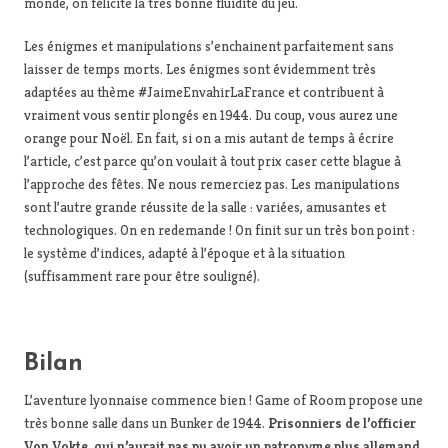
monde, on félicite la très bonne fluidité du jeu.
Les énigmes et manipulations s’enchainent parfaitement sans
laisser de temps morts. Les énigmes sont évidemment très
adaptées au thème #JaimeEnvahirLaFrance et contribuent à
vraiment vous sentir plongés en 1944. Du coup, vous aurez une
orange pour Noël. En fait, si on a mis autant de temps à écrire
l’article, c’est parce qu’on voulait à tout prix caser cette blague à
l’approche des fêtes. Ne nous remerciez pas. Les manipulations
sont l’autre grande réussite de la salle : variées, amusantes et
technologiques. On en redemande ! On finit sur un très bon point :
le système d’indices, adapté à l’époque et à la situation
(suffisamment rare pour être souligné).
Bilan
L’aventure lyonnaise commence bien ! Game of Room propose une
très bonne salle dans un Bunker de 1944.
Prisonniers de l’officier
Von Vokte, qui n’aurait pas pu avoir un patronyme plus allemand,