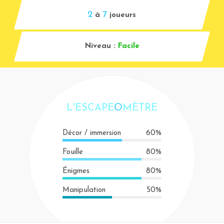
2
7
à
joueurs
Niveau :
Facile
L'ESCAPE
O
MÈTRE
Décor / immersion
60%
Fouille
80%
Énigmes
80%
Manipulation
50%