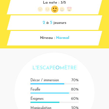
La note :
3/5
2
5
à
joueurs
Niveau :
Normal
L'ESCAPE
O
MÈTRE
Décor / immersion
70%
Fouille
80%
Énigmes
60%
Manipulation
50%