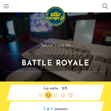
Secret Lock 66
BATTLE ROYALE
La note :
2/5
2
8
à
joueurs