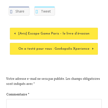
Share
Tweet
[Avis] Escape Game Paris – le livre d’évasion
On a testé pour vous : Geekopolis Xperience
Votre adresse e-mail ne sera pas publiée.
Les champs obligatoires
sont indiqués avec
*
Commentaire
*