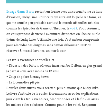
Escape Game Paris
revient en forme avec un second tome de livre
d’évasion, Lucky Luke. Pour ceux qui auraient loupé le 1er tome, ce
qui me semble peu probable car tout le monde attend les articles
comme les épisodes de Game of Thrones, le
voilà
. Pour résumer,
on vous propose de vivre 3 aventures distinctes en 1 heure, sur le
thème de Lucky Luke. Utilisable une fois, c’est un bon compromis
pour résoudre des énigmes sans devoir débourser 100€ ou
réserver 8 mois à l’avance, un mardi soir.
Les trois aventures sont celles-ci :
– L’évasion des Dalton, où vous incarnez Joe Dalton, en plus grand
(à part si vous avez moins de 12 ans).
– Coup de poker à crazy town
– La locomotive piégée.
Pour les deux autres, vous serez ni plus ni moins que Lucky Luke.
Le livre s’articule de la sorte : il commence avec des explications,
puis vient les trois aventures, désordonnées et à la fin : les aides,
les indices et les solutions. Comme pour le 1er volet, Benjamin