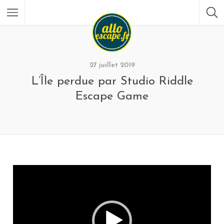
27 juillet 2019
L’Île perdue par Studio Riddle
Escape Game
L
e
c
t
e