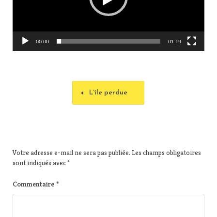
u
r
v
i
00:00
01:19
d
é
o
L’île perdue
Votre adresse e-mail ne sera pas publiée.
Les champs obligatoires
sont indiqués avec
*
Commentaire
*