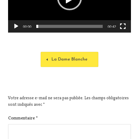
u
r
v
i
00:00
00:42
d
é
o
La Dame Blanche
Votre adresse e-mail ne sera pas publiée.
Les champs obligatoires
sont indiqués avec
*
Commentaire
*