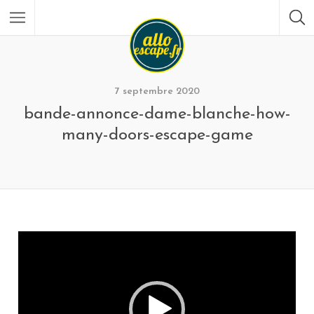
7 septembre 2020
bande-annonce-dame-blanche-how-
many-doors-escape-game
L
e
c
t
e