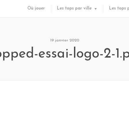
Où jouer
Les tops par ville
Les tops 
19 janvier 2020
opped-essai-logo-2-1.